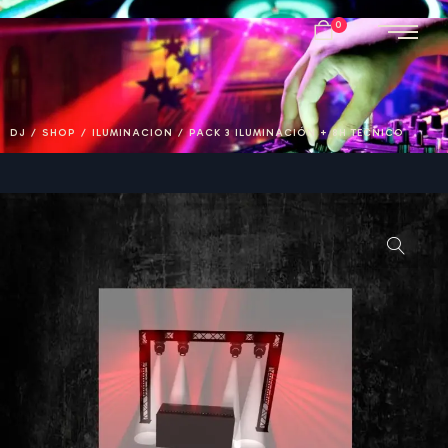
0
DJ
/
SHOP
/
ILUMINACION
/
PACK 3 ILUMINACIÓN + 8H TECNICO