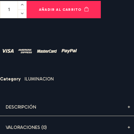
AÑADIR AL CARRITO
Nombre de usuario o correo electrónico
*
Contraseña
*
I
B
I
Z
A
S
O
U
N
D
R
E
N
T
A
L
S
Category
ILUMINACION
Recuérdame
DESCRIPCIÓN
ACCEDER
¿Olvidaste la contraseña?
VALORACIONES (0)