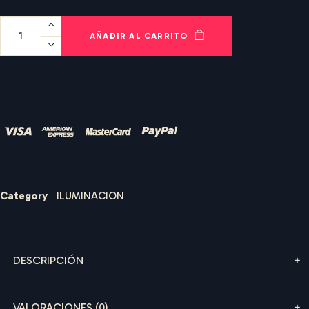
AÑADIR AL CARRITO
Nombre de usuario o correo electrónico
*
Contraseña
*
I
B
I
Z
A
S
O
U
N
D
R
E
N
T
A
L
S
Category
ILUMINACION
Recuérdame
ACCEDER
DESCRIPCIÓN
¿Olvidaste la contraseña?
VALORACIONES (0)