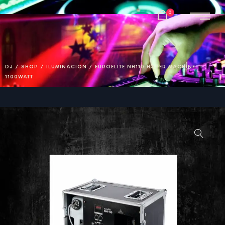
0
DJ
/
SHOP
/
ILUMINACION
/
EUROELITE NH110 HAZER MACHINE
1100WATT