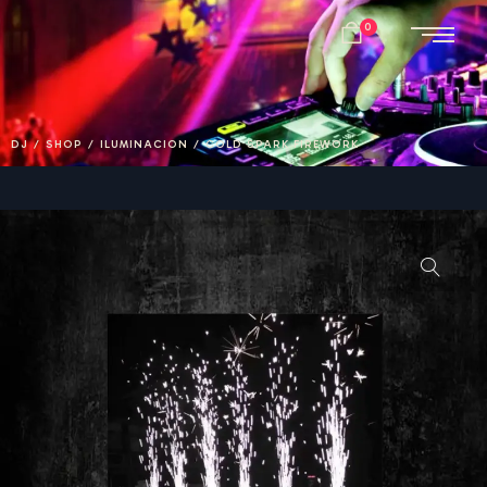
0
DJ
/
SHOP
/
ILUMINACION
/
COLD SPARK FIREWORK