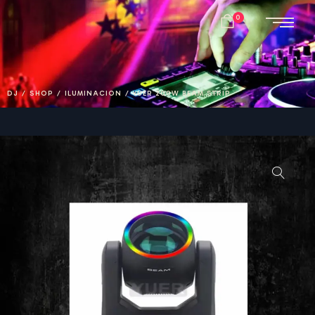
0
DJ
/
SHOP
/
ILUMINACION
/
YUER 200W BEAM STRIP