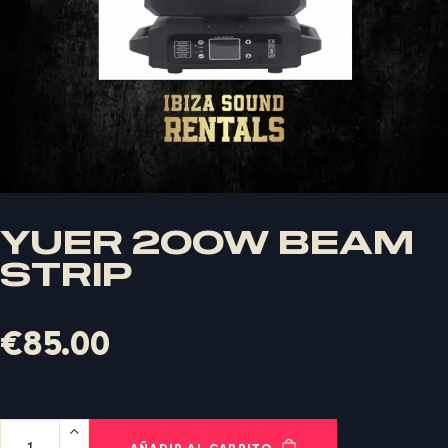
YUER 200W BEAM
STRIP
X
€
85.00
LOGIN
AÑADIR AL CARRITO