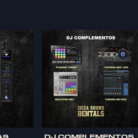
A9
DJ COMPLEMENTOS
Quick Buy