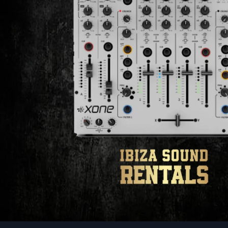
I
B
I
Z
A