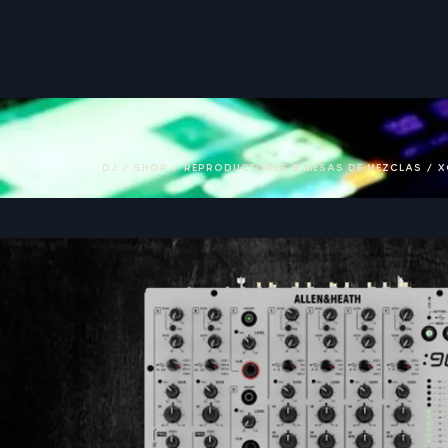
DJ
/
SHOP
/
REPRODUCTORES & MESAS DE MEZCLAS
/
X