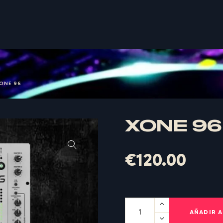
ONE 96
XONE 96
€
120.00
AÑADIR A