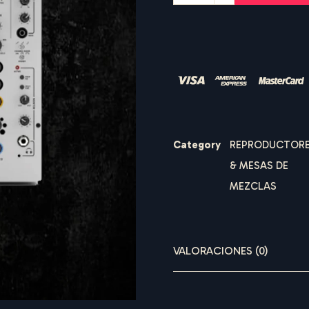
LOGIN
Nombre de usuario o correo electrónico
*
Category
REPRODUCTOR
& MESAS DE
S
Contraseña
O
U
*
N
D
R
E
MEZCLAS
VALORACIONES (0)
Recuérdame