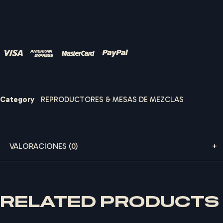
Contraseña
*
I
B
I
Z
A
S
O
U
N
D
R
E
N
T
A
L
S
Category
REPRODUCTORES & MESAS DE MEZCLAS
Recuérdame
ACCEDER
VALORACIONES (0)
¿Olvidaste la contraseña?
RELATED PRODUCTS