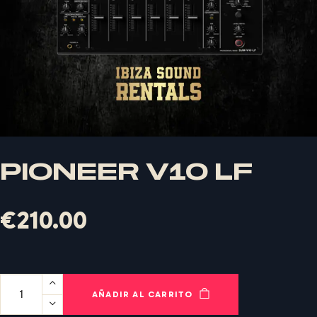
PIONEER V10 LF
€
210.00
X
LOGIN
AÑADIR AL CARRITO
Nombre de usuario o correo electrónico
*