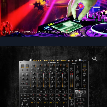
0
DJ
/
SHOP
/
REPRODUCTORES & MESAS DE MEZCLAS
/
PIONEER V10 LF