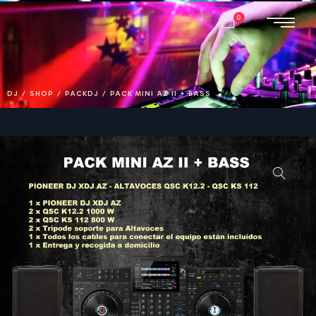
0
DJ
/
SHOP
/
PACKDJ
/
PACK MINI AZ II + BASS