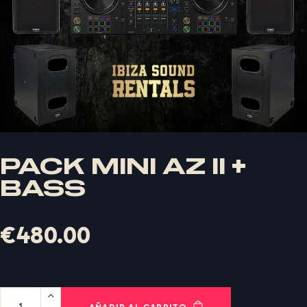
PACK MINI AZ II +
BASS
€
480.00
X
LOGIN
AÑADIR AL CARRITO