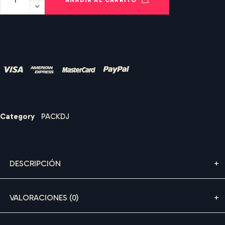
Nombre de usuario o correo electrónico
*
Contraseña
*
I
B
I
Z
A
S
O
U
N
D
R
E
N
T
A
L
S
Category
PACKDJ
Recuérdame
DESCRIPCIÓN
ACCEDER
VALORACIONES (0)
¿Olvidaste la contraseña?