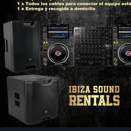
I
B
I
Z
A