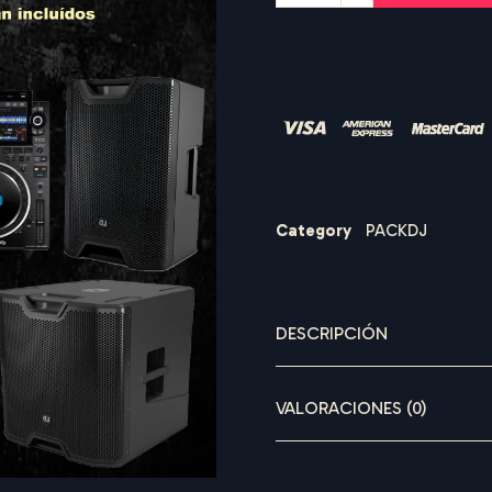
LOGIN
Nombre de usuario o correo electrónico
*
Category
PACKDJ
S
Contraseña
O
U
*
N
D
R
E
DESCRIPCIÓN
VALORACIONES (0)
Recuérdame