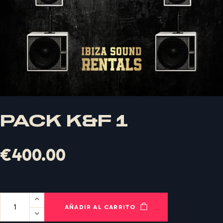
PACK K&F 1
€
400.00
X
LOGIN
AÑADIR AL CARRITO