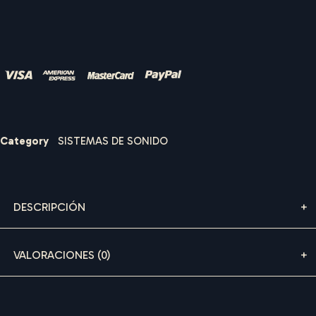
Nombre de usuario o correo electrónico
*
Contraseña
*
I
B
I
Z
A
S
O
U
N
D
R
E
N
T
A
L
S
Category
SISTEMAS DE SONIDO
Recuérdame
DESCRIPCIÓN
ACCEDER
VALORACIONES (0)
¿Olvidaste la contraseña?