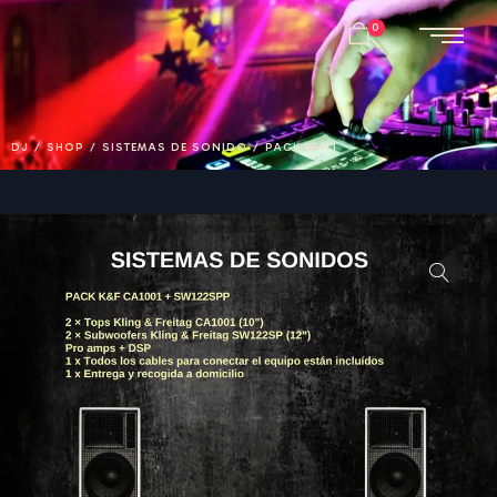
0
DJ
/
SHOP
/
SISTEMAS DE SONIDO
/
PACK K&F 1