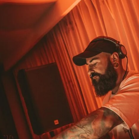
I
B
I
Z