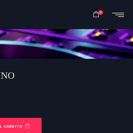
0
INO
L CARRITO