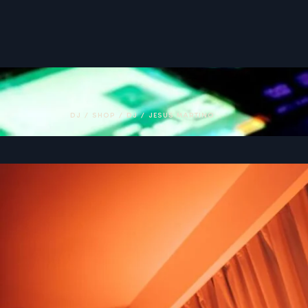
DJ
/
SHOP
/
DJ
/
JESUS MARTINO