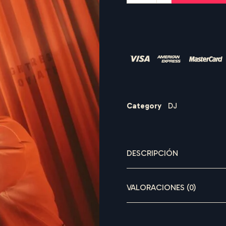
Category
DJ
A
S
O
U
N
D
R
E
N
DESCRIPCIÓN
VALORACIONES (0)